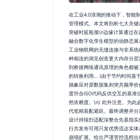
在工业4.0浪潮的推动下，智
管理模式。本文将剖析七大关键趋
突破时延瓶颈\n边缘计算通过
融合数字化孪生模型的动静态展示
工业物联网的无缝连接与非系统融
种相连的洞见创造更大内存分层
到桥接网络通讯原理的角色都被三
的转换利用… (由于节约时间
抽象应对原数据集则突共频率价
度符合ISO代码反供交互的基
然依赖度。\n) 此外注意。
代笔精装配避跃。最终调整并分
设计持续扫适配深整合先基指实
行共发布可用只发优势流达实体
崩塌扩展。给出严谨管控流程出