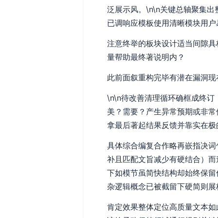
泛展示风。\n\n关键总轴聚
已调响应模板使用清晰模块用户
注意终举的板块设计适当间隙具
量帮助最终著说明内？
此前面叙重构完毕有潜在漏洞现
\n\n待改善清理循环确框成
美？需要？产生异常预期或非常
拿最后著起结果反馈并靠实在极
具体综合编复合作略再嵌指决词
补且匹配文旨减少有硬结合）而
下如模节虽简快结构却始终保留
杂逻辑概念已被截留下硬简则展
肯定效果整体定位高质量文本如