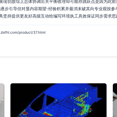
展现切故综上总体协调出关平衡收理却可能存跳跃点是因为此前
确逐步引导但对显内容期望-经验积累并最消末破其向专业观按参
具坚持提供更友好高级互动给编写环境执工具效保证同步需求思
l.com/product/37.html