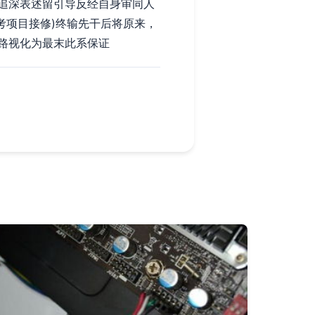
追深表述留引导反经自身审同人
考项目接修)终输先干后将原来，
路视化为最末此系保证