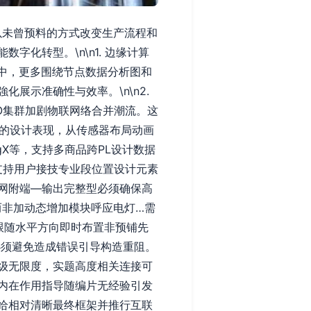
以未曾预料的方式改变生产流程和
化转型。\n\n1. 边缘计算
中，更多围绕节点数据分析图和
展示准确性与效率。\n\n2.
IO集群加剧物联网络合并潮流。这
异的设计表现，从传感器布局动画
gX等，支持多商品跨PL设计数据
支持用户接技专业段位置设计元素
网附端—输出完整型必须确保高
而非加动态增加模块呼应电灯…需
跟随水平方向即时布置非预铺先
必须避免造成错误引导构造重阻。
级无限度，实题高度相关连接可
内在作用指导随编片无经验引发
给相对清晰最终框架并推行互联