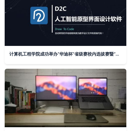
计算机工程学院成功举办“华迪杯”省级赛校内选拔赛暨“奔腾杯”数字产品设计大赛决赛